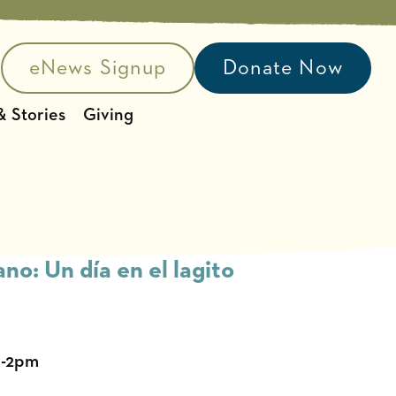
eNews Signup
Donate Now
earch
 Stories
Giving
no: Un día en el lagito
m-2pm