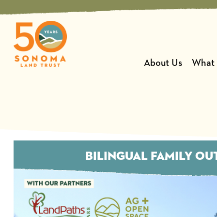
Skip
to
content
About Us
What
BILINGUAL FAMILY OU