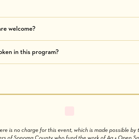
are welcome?
ken in this program?
ere is no charge for this event, which is made possible by 
ers of Sonoma County who fund the work of Ag + Open S