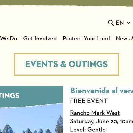
EN
Toggle s
 We Do
Get Involved
Protect Your Land
News &
Events & Outings
Bienvenida al vera
TINGS
FREE EVENT
Rancho Mark West
Saturday, June 20, 10a
Level: Gentle