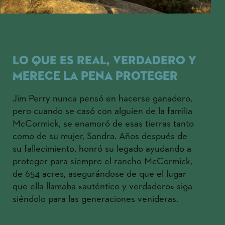
julio 7, 2026
Lo que es real, verdadero y
merece la pena proteger
Jim Perry nunca pensó en hacerse ganadero,
pero cuando se casó con alguien de la familia
McCormick, se enamoró de esas tierras tanto
como de su mujer, Sandra. Años después de
su fallecimiento, honró su legado ayudando a
proteger para siempre el rancho McCormick,
de 654 acres, asegurándose de que el lugar
que ella llamaba «auténtico y verdadero» siga
siéndolo para las generaciones venideras.