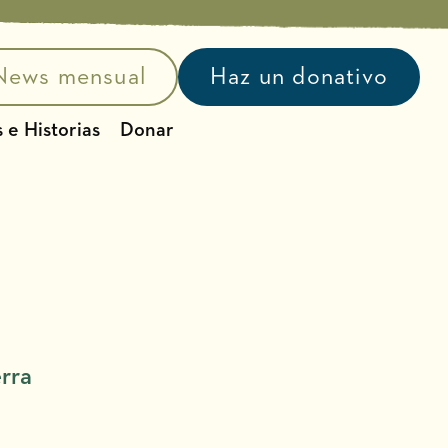
News mensual
Haz un donativo
 e Historias
Donar
erra