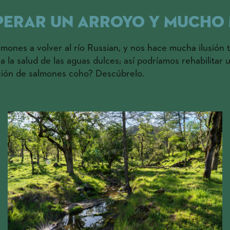
uperar un arroyo y mucho
almones a volver al río Russian, y nos hace mucha ilusión
 la salud de las aguas dulces; así podríamos rehabilitar
ración de salmones coho? Descúbrelo.
Para construir un parque estatal
No