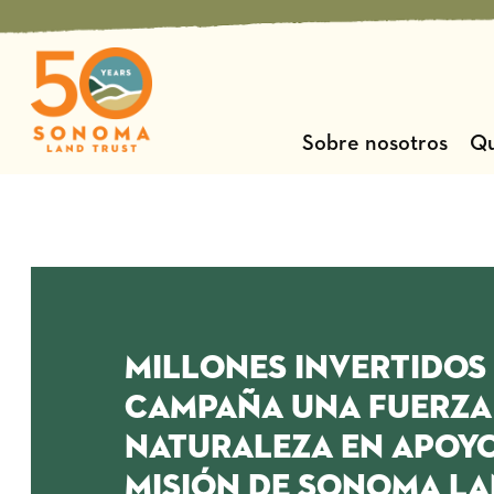
Ir
al
contenido
Sobre nosotros
Qu
Millones invertidos
campaña Una Fuerza
Naturaleza en apoyo
misión de Sonoma La