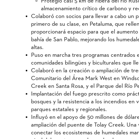
Protegió casi 5 km de ribera del río Ru
almacenamiento crítico de carbono y re
Colaboró con socios para llevar a cabo un 
primero de su clase, en Petaluma, que rell
proporcionará espacio para que el aumento d
bahía de San Pablo, mejorando los humedale
altas.
Puso en marcha tres programas centrados en
comunidades bilingües y biculturales que ll
Colaboró en la creación o ampliación de tre
Comunitario del Área Mark West en Windsor
Creek en Santa Rosa, y el Parque del Río P
Implantación del fuego prescrito como práct
bosques y la resistencia a los incendios en 
parques estatales y regionales.
Influyó en el apoyo de 50 millones de dólar
ampliación del puente de Tolay Creek. Una 
conectar los ecosistemas de humedales mare