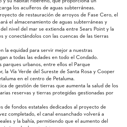
so y su hábitat ribereño, que proporciona un
carga los acuíferos de aguas subterráneas.
proyecto de restauración de arroyos de Fase Cero, el
enará el almacenamiento de aguas subterráneas y
el nivel del mar se extienda entre Sears Point y la
s y conectándolos con las cuencas de las tierras
 la equidad para servir mejor a nuestras
egan a todas las edades en todo el Condado.
s parques urbanos, entre ellos el Parque
, la Vía Verde del Sureste de Santa Rosa y Cooper
etaluma en el centro de Petaluma.
ica de gestión de tierras que aumenta la salud de los
varias reservas y tierras protegidas gestionadas por
es de fondos estatales dedicados al proyecto de
vez completado, el canal ensanchado volverá a
ales y la bahía, permitiendo que el aumento del