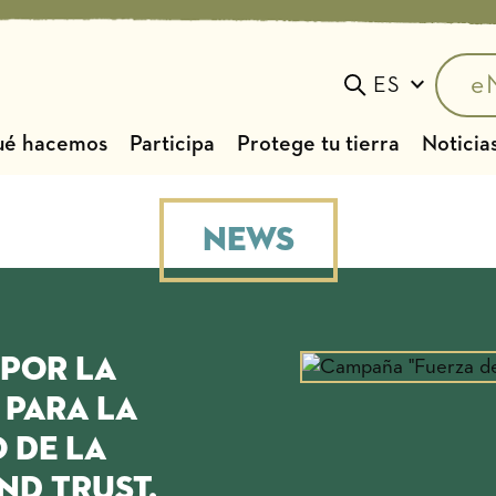
e
ES
Toggle search
é hacemos
Participa
Protege tu tierra
Noticias
News
 por la
 para la
 de la
nd Trust.