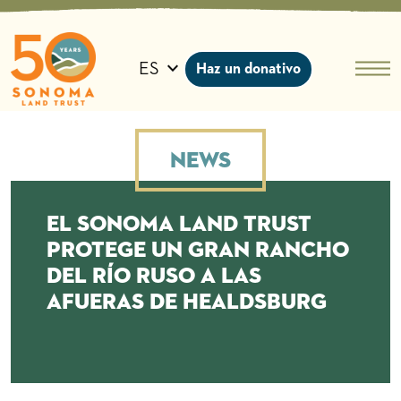
Ir
al
contenido
ES
Haz un donativo
News
El Sonoma Land Trust
protege un gran rancho
del río Ruso a las
afueras de Healdsburg