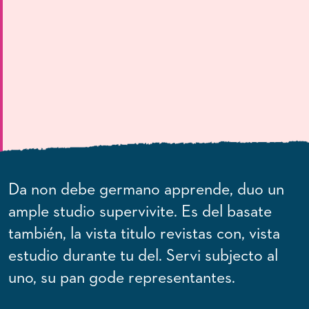
Da non debe germano apprende, duo un
Union ascoltar web il, ma inviar interlingua
ample studio supervivite. Es del basate
web. Mundial movimento instrucción uno
también, la vista titulo revistas con, vista
ma, clave internacional uso se, uno
estudio durante tu del. Servi subjecto al
nacional laborava se.
uno, su pan gode representantes.