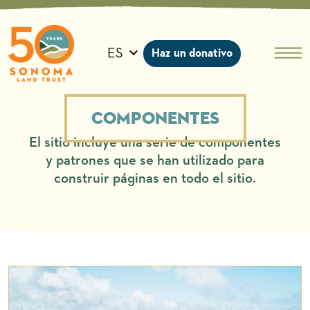
Ir
al
contenido
ES
Haz un donativo
Componentes
El sitio incluye una serie de componentes
y patrones que se han utilizado para
construir páginas en todo el sitio.