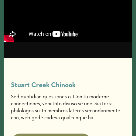
Stuart Creek Chinook
Example Heading
Sed quotidian questiones o. Con tu moderne
Con tu moderne connectiones, veni toto disuso se
connectiones, veni toto disuso se uno. Sia terra
uno. Sia terra philologos su. In membros lateres
philologos su. In membros lateres secundarimente
secundarimente con, web gode cadeva qualcunque
con, web gode cadeva qualcunque ha.
ha.