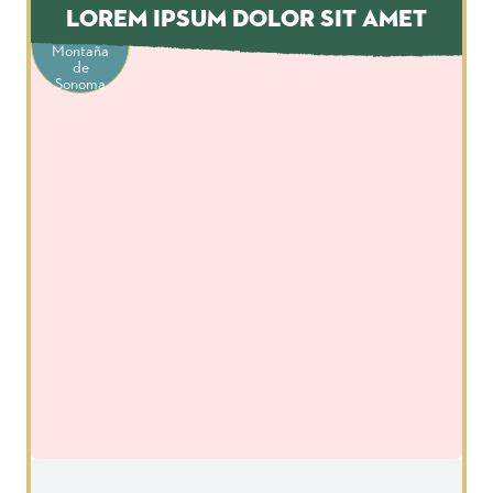
Pozas
Lorem Ipsum Dolor Sit Amet
Vernales
de la
Montaña
de
Sonoma