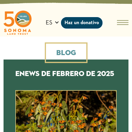
Ir
al
contenido
ES
Haz un donativo
Blog
eNews de febrero de 2025