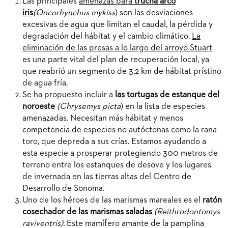
Las principales
amenazas para
trucha arco
iris
(Oncorhynchus mykiss
) son las desviaciones
excesivas de agua que limitan el caudal, la pérdida y
degradación del hábitat y el cambio climático.
La
eliminación de las presas a lo largo del arroyo Stuart
es una parte vital del plan de recuperación local, ya
que reabrió un segmento de 3,2 km de hábitat prístino
de agua fría.
Se ha propuesto incluir a
las tortugas de estanque del
noroeste
(Chrysemys picta
) en la lista de especies
amenazadas. Necesitan más hábitat y menos
competencia de especies no autóctonas como la rana
toro, que depreda a sus crías. Estamos ayudando a
esta especie a prosperar protegiendo 300 metros de
terreno entre los estanques de desove y los lugares
de invernada en las tierras altas del Centro de
Desarrollo de Sonoma.
Uno de los héroes de las marismas mareales es el
ratón
cosechador de las marismas saladas
(Reithrodontomys
raviventris
).
Este mamífero amante de la pamplina